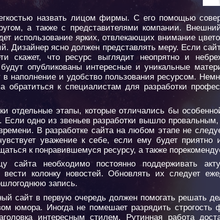
егкостью назвать лицом фирмы. С его помощью сове
ругом, а также с представителями компании. Внешни
дет использование ярких, отвлекающих внимание цвето
й. Дизайнер ясно должен представлять меру. Если сайт
ти скажет, что ресурс выглядит неопрятно и небре
будут опубликованы интересные и уникальные матери
т в наполнение и удобство пользования ресурсом. Нем
ла обратиться к специалистам для разработки профес
ки отдельные этапы, которые отличались бы особенно
и. Если одно из звеньев разработки вышло провальным,
 времени. В разработке сайта на любом этапе не следу
чувствует уважение к себе, если ему будет приятно
щаться к понравившемуся ресурсу, а также порекоменду
цу сайта необходимо постоянно поддерживать акту
 вести колонку новостей. Обновлять их следует еж
рошлогоднюю запись.
вный сайт в первую очередь должен помогать решать д
ом юмора. Иногда не помешает разрядить строгость 
головка интересным стилем. Рутинная работа дост