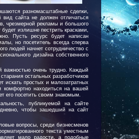
ршаются разномасштабные сделки,
й вид сайта не должен отличаться
в, чрезмерной рекламы и большого
 будет излишне пестрить красками,
жно. Пусть ресурс будет написан
алы, но посетитель всегда сперва
ного людей начнет сотрудничество с
сионального дизайна собственного
й важностью очень трудно. Каждый
 старания остальных разработчиков
ет искать простых и малозатратных
 и комфортно находиться на вашей
ет его посетить своим знакомым.
альность, публикуемой на сайте
едневно, чтобы зашедший на сайт
еловые вопросы, среди бизнесменов
форматированного текста уместным
авляет мало радости, а подобные