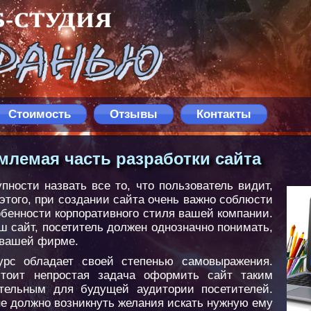
Стоимость
Отзывы
Контакты
млемая часть разработки сайта
пности назвать все то, что пользователь видит,
 этого, при создании сайта очень важно соблюсти
обенности корпоративного стиля вашей компании.
ш сайт, посетитель должен однозначно понимать,
 вашей фирме.
урс обладает своей степенью самовыражения.
стоит непростая задача оформить сайт таким
тельным для будущей аудитории посетителей.
не должно возникнуть желания искать нужную ему