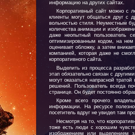
информацию на других сайтах.
Корпоративный сайт можно с л
клиенты могут общаться друг с д
вольностью стиля. Неуместным бу
количества анимации и изображени
даже неопытный пользователь се
оптимизированным кодом, на нем 
оценивает обложку, а затем вникае
компанией, которая даже не смог
корпоративного сайта.
Выделить из процесса разработ
этап обязательно связан с другим
могут оказаться напрасной тратой
решений. Пользователь всегда по
странице. Он будет постоянно обра
Кроме всего прочего владель
информации. На ресурсе полезно
посетитель вдруг не увидел там п
Несмотря на то, что корпорати
тоже есть люди с хорошим чувств
изображением или выделением за